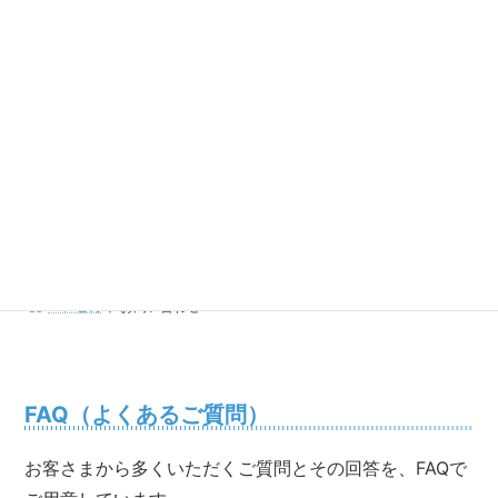
コ
ナ
ン
ビ
テ
ゲ
ン
ー
ツ
シ
TEL
050-1808-5982
へ
ョ
受付時間 9:00 - 18:00
ス
ン
WEB予約なら24時間受付・最短3分
キ
に
ッ
移
MENUはこちら
プ
動
お問い合わせ
ハレピカ
お問い合わせ
FAQ（よくあるご質問）
お客さまから多くいただくご質問とその回答を、FAQで