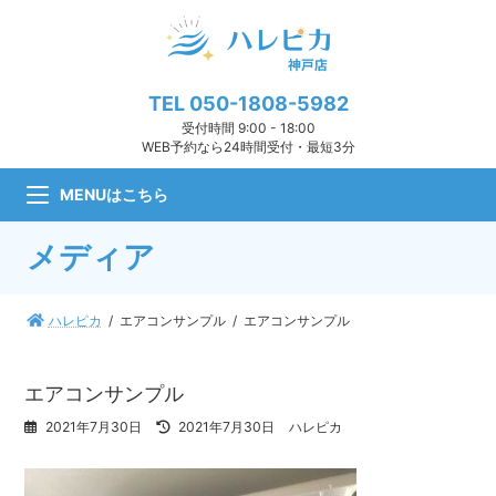
コ
ナ
ン
ビ
テ
ゲ
ン
ー
ツ
シ
TEL
050-1808-5982
へ
ョ
受付時間 9:00 - 18:00
ス
ン
WEB予約なら24時間受付・最短3分
キ
に
ッ
移
MENUはこちら
プ
動
メディア
ハレピカ
エアコンサンプル
エアコンサンプル
エアコンサンプル
最
2021年7月30日
2021年7月30日
ハレピカ
終
更
新