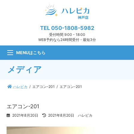
コ
ナ
ン
ビ
テ
ゲ
ン
ー
ツ
シ
TEL
050-1808-5982
へ
ョ
受付時間 9:00 - 18:00
ス
ン
WEB予約なら24時間受付・最短3分
キ
に
ッ
移
MENUはこちら
プ
動
メディア
ハレピカ
エアコン-201
エアコン-201
エアコン-201
最
2021年8月20日
2021年8月20日
ハレピカ
終
更
新