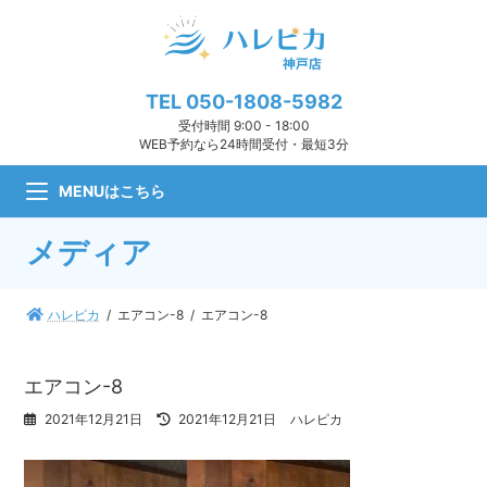
コ
ナ
ン
ビ
テ
ゲ
ン
ー
ツ
シ
TEL
050-1808-5982
へ
ョ
受付時間 9:00 - 18:00
ス
ン
WEB予約なら24時間受付・最短3分
キ
に
ッ
移
MENUはこちら
プ
動
メディア
ハレピカ
エアコン-8
エアコン-8
エアコン-8
最
2021年12月21日
2021年12月21日
ハレピカ
終
更
新