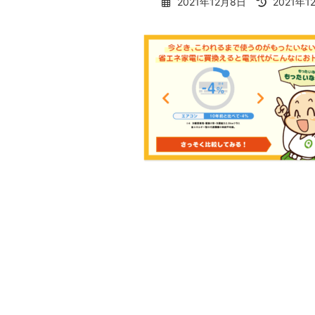
最
2021年12月8日
2021年1
終
更
新
日
時
: