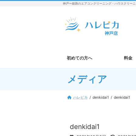
コ
ナ
神戸〜姫路のエアコンクリーニング・ハウスクリーニ
ン
ビ
テ
ゲ
ン
ー
ツ
シ
へ
ョ
ス
ン
キ
に
ッ
移
初めての方へ
料金
プ
動
メディア
ハレピカ
denkidai1
denkidai1
denkidai1