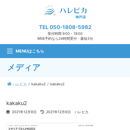
コ
ナ
ン
ビ
テ
ゲ
ン
ー
ツ
シ
TEL
050-1808-5982
へ
ョ
受付時間 9:00 - 18:00
ス
ン
WEB予約なら24時間受付・最短3分
キ
に
ッ
移
MENUはこちら
プ
動
メディア
ハレピカ
kakaku2
kakaku2
kakaku2
最
2021年12月9日
2021年12月9日
ハレピカ
終
更
新