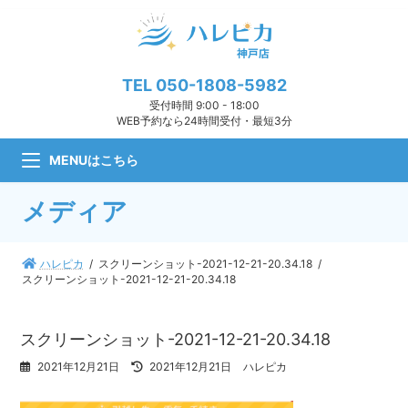
コ
ナ
ン
ビ
テ
ゲ
ン
ー
ツ
シ
TEL
050-1808-5982
へ
ョ
受付時間 9:00 - 18:00
ス
ン
WEB予約なら24時間受付・最短3分
キ
に
ッ
移
MENUはこちら
プ
動
メディア
ハレピカ
スクリーンショット-2021-12-21-20.34.18
スクリーンショット-2021-12-21-20.34.18
スクリーンショット-2021-12-21-20.34.18
最
2021年12月21日
2021年12月21日
ハレピカ
終
更