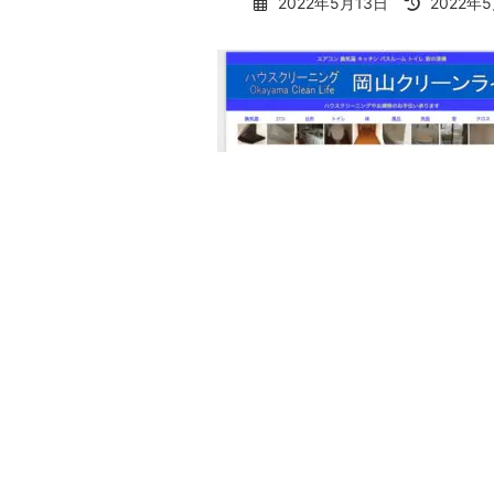
最
2022年5月13日
2022年
終
更
新
日
時
: