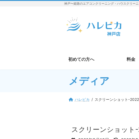
コ
ナ
神戸〜姫路のエアコンクリーニング・ハウスクリーニ
ン
ビ
テ
ゲ
ン
ー
ツ
シ
へ
ョ
ス
ン
キ
に
ッ
移
初めての方へ
料金
プ
動
メディア
ハレピカ
スクリーンショット-2022-05
スクリーンショット-2022