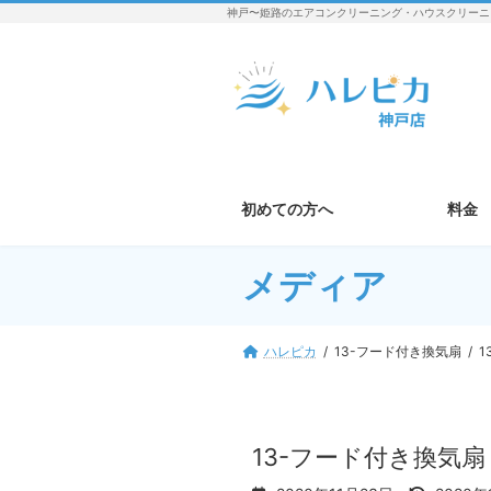
コ
ナ
神戸〜姫路のエアコンクリーニング・ハウスクリーニ
ン
ビ
テ
ゲ
ン
ー
ツ
シ
へ
ョ
ス
ン
キ
に
ッ
移
初めての方へ
料金
プ
動
メディア
ハレピカ
13-フード付き換気扇
1
13-フード付き換気扇