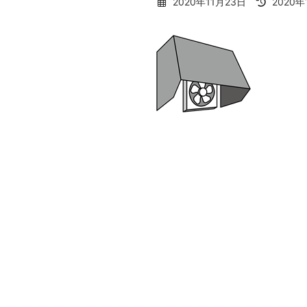
最
2020年11月23日
2020年
終
更
新
日
時
: