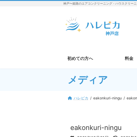
コ
ナ
神戸〜姫路のエアコンクリーニング・ハウスクリーニ
ン
ビ
テ
ゲ
ン
ー
ツ
シ
へ
ョ
ス
ン
キ
に
ッ
移
初めての方へ
料金
プ
動
メディア
ハレピカ
eakonkuri-ningu
eakon
eakonkuri-ningu