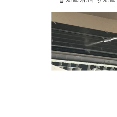
最
2021年12月21日
2021年
終
更
新
日
時
: