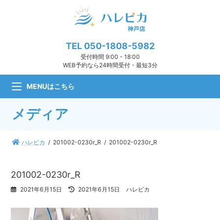
コ
ナ
ン
ビ
テ
ゲ
ン
ー
ツ
シ
TEL
050-1808-5982
へ
ョ
受付時間 9:00 - 18:00
ス
ン
WEB予約なら24時間受付・最短3分
キ
に
ッ
移
MENUはこちら
プ
動
メディア
ハレピカ
201002-0230r_R
201002-0230r_R
201002-0230r_R
最
2021年6月15日
2021年6月15日
ハレピカ
終
更
新