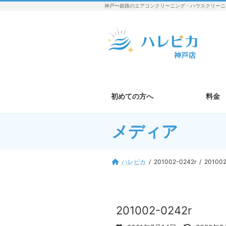
コ
ナ
神戸〜姫路のエアコンクリーニング・ハウスクリーニ
ン
ビ
テ
ゲ
ン
ー
ツ
シ
へ
ョ
ス
ン
キ
に
ッ
移
初めての方へ
料金
プ
動
メディア
ハレピカ
201002-0242r
201002
201002-0242r