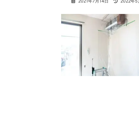
最
2021年7月14日
2022年
終
更
新
日
時
: