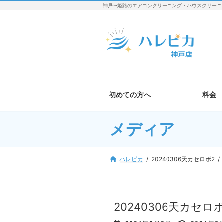
コ
ナ
神戸〜姫路のエアコンクリーニング・ハウスクリーニ
ン
ビ
テ
ゲ
ン
ー
ツ
シ
へ
ョ
ス
ン
キ
に
ッ
移
初めての方へ
料金
プ
動
メディア
ハレピカ
20240306天カセロボ2
20240306天カセロホ