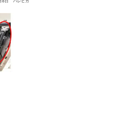
月8日
ハレピカ