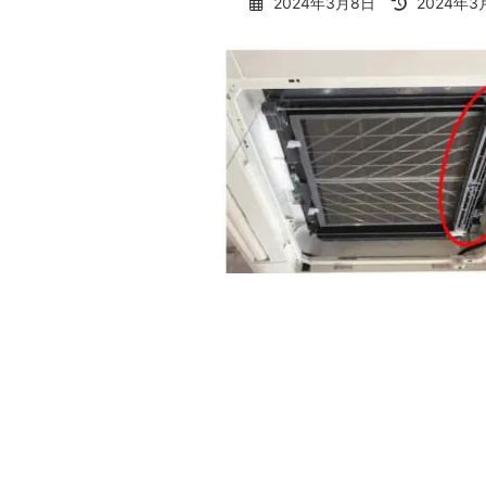
最
2024年3月8日
2024年3
終
更
新
日
時
: