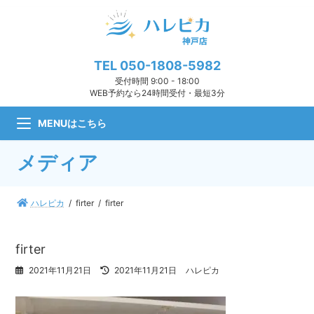
コ
ナ
ン
ビ
テ
ゲ
ン
ー
ツ
シ
TEL
050-1808-5982
へ
ョ
受付時間 9:00 - 18:00
ス
ン
WEB予約なら24時間受付・最短3分
キ
に
ッ
移
MENUはこちら
プ
動
メディア
ハレピカ
firter
firter
firter
最
2021年11月21日
2021年11月21日
ハレピカ
終
更
新