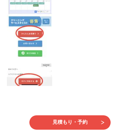
日
時
:
見積もり・予約