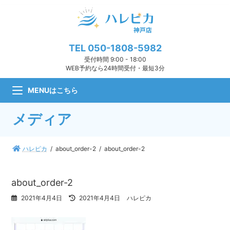
コ
ナ
ン
ビ
テ
ゲ
ン
ー
ツ
シ
TEL
050-1808-5982
へ
ョ
受付時間 9:00 - 18:00
ス
ン
WEB予約なら24時間受付・最短3分
キ
に
ッ
移
MENUはこちら
プ
動
メディア
ハレピカ
about_order-2
about_order-2
about_order-2
最
2021年4月4日
2021年4月4日
ハレピカ
終
更
新