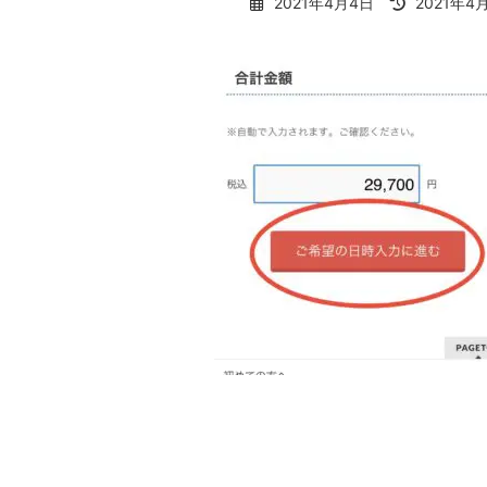
最
2021年4月4日
2021年4
終
更
新
日
時
: