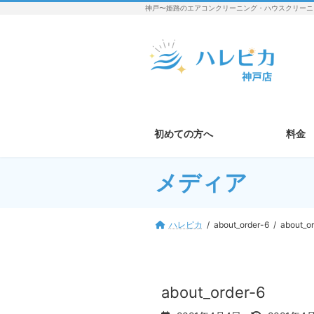
コ
ナ
神戸〜姫路のエアコンクリーニング・ハウスクリーニ
ン
ビ
テ
ゲ
ン
ー
ツ
シ
へ
ョ
ス
ン
キ
に
ッ
移
初めての方へ
料金
プ
動
メディア
ハレピカ
about_order-6
about_o
about_order-6