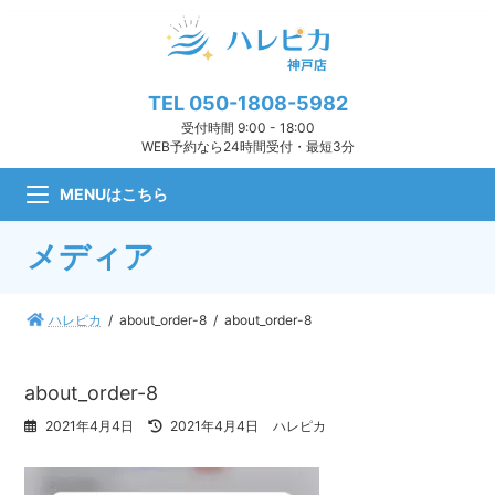
コ
ナ
ン
ビ
テ
ゲ
ン
ー
ツ
シ
TEL
050-1808-5982
へ
ョ
受付時間 9:00 - 18:00
ス
ン
WEB予約なら24時間受付・最短3分
キ
に
ッ
移
MENUはこちら
プ
動
メディア
ハレピカ
about_order-8
about_order-8
about_order-8
最
2021年4月4日
2021年4月4日
ハレピカ
終
更
新