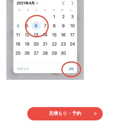
日
時
:
見積もり・予約