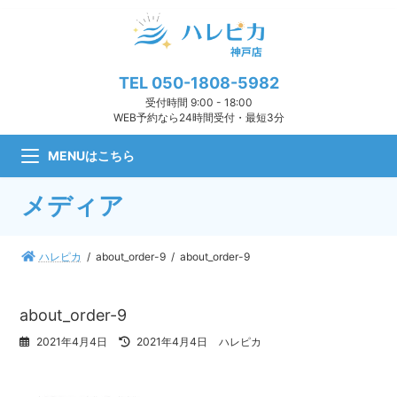
コ
ナ
ン
ビ
テ
ゲ
ン
ー
ツ
シ
TEL
050-1808-5982
へ
ョ
受付時間 9:00 - 18:00
ス
ン
WEB予約なら24時間受付・最短3分
キ
に
ッ
移
MENUはこちら
プ
動
メディア
ハレピカ
about_order-9
about_order-9
about_order-9
最
2021年4月4日
2021年4月4日
ハレピカ
終
更
新