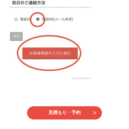
日
時
:
見積もり・予約