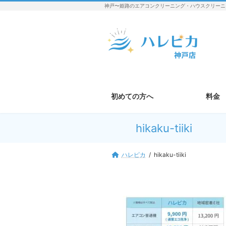
コ
ナ
神戸〜姫路のエアコンクリーニング・ハウスクリーニ
ン
ビ
テ
ゲ
ン
ー
ツ
シ
へ
ョ
ス
ン
キ
に
ッ
移
初めての方へ
料金
プ
動
hikaku-tiiki
ハレピカ
hikaku-tiiki