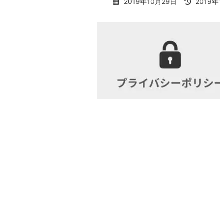
最
2019年10月29日
2019年
終
更
新
日
時
: