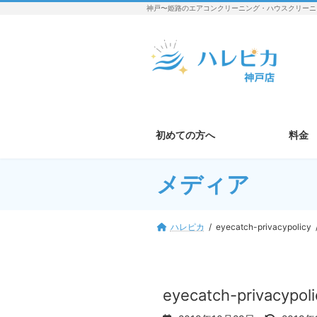
コ
ナ
神戸〜姫路のエアコンクリーニング・ハウスクリーニ
ン
ビ
テ
ゲ
ン
ー
ツ
シ
へ
ョ
ス
ン
キ
に
ッ
移
初めての方へ
料金
プ
動
メディア
ハレピカ
eyecatch-privacypolicy
eyecatch-privacypoli