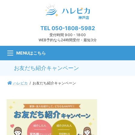
コ
ナ
ン
ビ
テ
ゲ
ン
ー
ツ
シ
TEL
050-1808-5982
へ
ョ
受付時間 9:00 - 18:00
ス
ン
WEB予約なら24時間受付・最短3分
キ
に
ッ
移
MENUはこちら
プ
動
お友だち紹介キャンペーン
ハレピカ
お友だち紹介キャンペーン