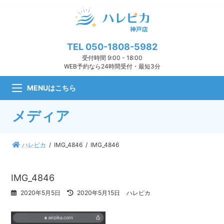
コ
ナ
ン
ビ
テ
ゲ
ン
ー
ツ
シ
TEL
050-1808-5982
へ
ョ
受付時間 9:00 - 18:00
ス
ン
WEB予約なら24時間受付・最短3分
キ
に
ッ
移
MENUはこちら
プ
動
メディア
ハレピカ
IMG_4846
IMG_4846
IMG_4846
最
2020年5月5日
2020年5月15日
ハレピカ
終
更
新