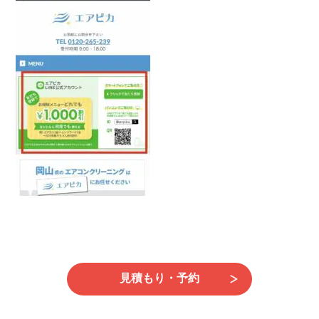
日
時
:
見積もり・予約