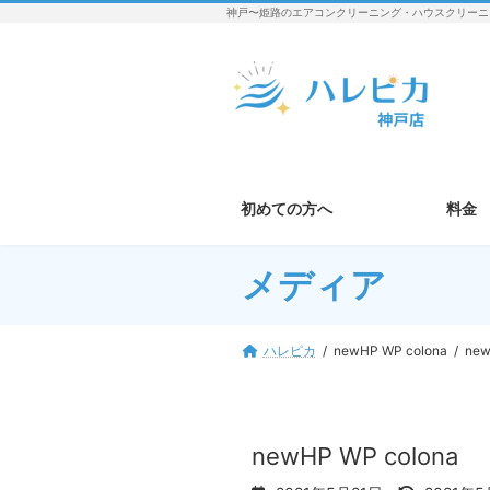
コ
ナ
神戸〜姫路のエアコンクリーニング・ハウスクリーニ
ン
ビ
テ
ゲ
ン
ー
ツ
シ
へ
ョ
ス
ン
キ
に
ッ
移
初めての方へ
料金
プ
動
メディア
ハレピカ
newHP WP colona
new
newHP WP colona