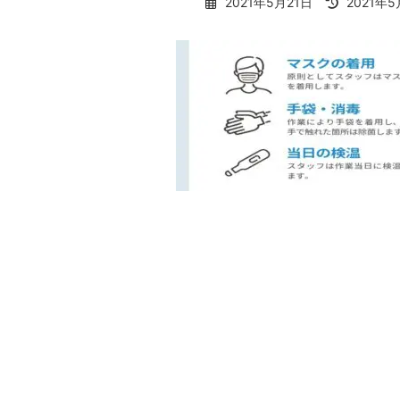
最
2021年5月21日
2021年5
終
更
新
日
時
: