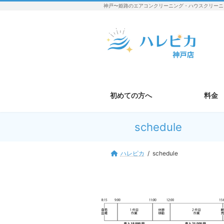
コ
ナ
神戸〜姫路のエアコンクリーニング・ハウスクリーニ
ン
ビ
テ
ゲ
ン
ー
ツ
シ
へ
ョ
ス
ン
キ
に
ッ
移
初めての方へ
料金
プ
動
schedule
ハレピカ
schedule