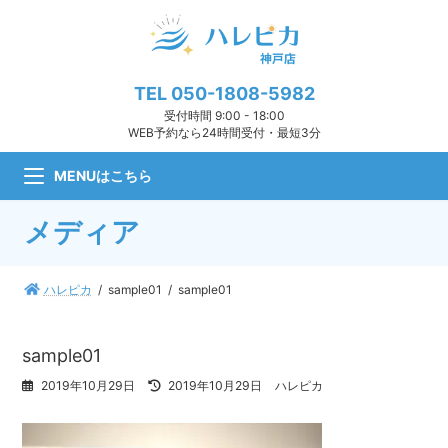
コ
ナ
ン
ビ
テ
ゲ
ン
ー
ツ
シ
TEL
050-1808-5982
へ
ョ
受付時間 9:00 - 18:00
ス
ン
WEB予約なら24時間受付・最短3分
キ
に
ッ
移
MENUはこちら
プ
動
メディア
ハレピカ
sample01
sample01
sample01
最
2019年10月29日
2019年10月29日
ハレピカ
終
更
新