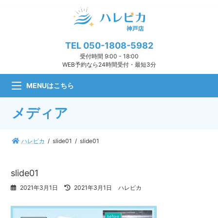
コ
ナ
ン
ビ
テ
ゲ
ン
ー
ツ
シ
TEL
050-1808-5982
へ
ョ
受付時間 9:00 - 18:00
ス
ン
WEB予約なら24時間受付・最短3分
キ
に
ッ
移
MENUはこちら
プ
動
メディア
ハレピカ
slide01
slide01
slide01
最
2021年3月1日
2021年3月1日
ハレピカ
終
更
新