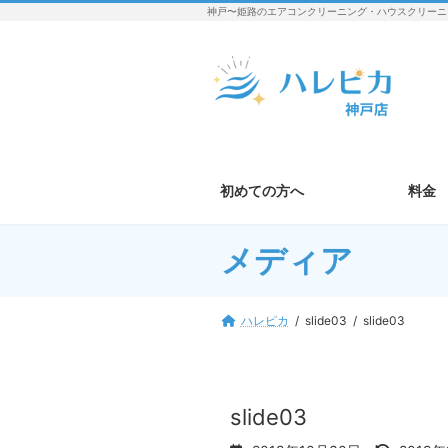
コ
ナ
神戸〜姫路のエアコンクリーニング・ハウスクリーニ
ン
ビ
テ
ゲ
ン
ー
ツ
シ
へ
ョ
ス
ン
キ
に
ッ
移
初めての方へ
料金
プ
動
メディア
ハレピカ
slide03
slide03
slide03