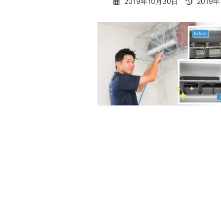
最
2019年10月30日
2019
終
更
新
日
時
: