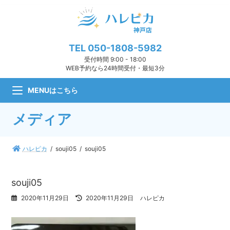
コ
ナ
ン
ビ
テ
ゲ
ン
ー
ツ
シ
TEL
050-1808-5982
へ
ョ
受付時間 9:00 - 18:00
ス
ン
WEB予約なら24時間受付・最短3分
キ
に
ッ
移
MENUはこちら
プ
動
メディア
ハレピカ
souji05
souji05
souji05
最
2020年11月29日
2020年11月29日
ハレピカ
終
更
新