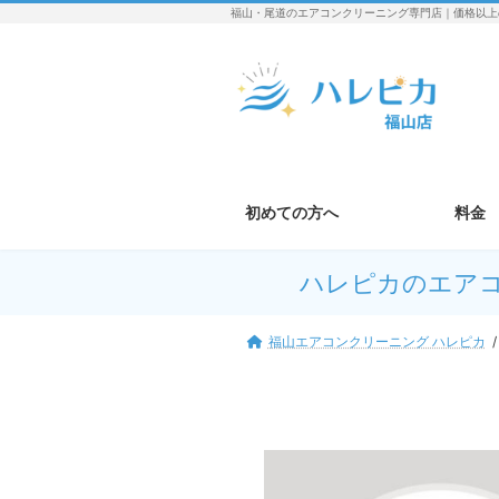
コ
ナ
福山・尾道のエアコンクリーニング専門店｜価格以上
ン
ビ
テ
ゲ
ン
ー
ツ
シ
へ
ョ
ス
ン
キ
に
ッ
移
初めての方へ
料金
プ
動
ハレピカのエア
福山エアコンクリーニング ハレピカ