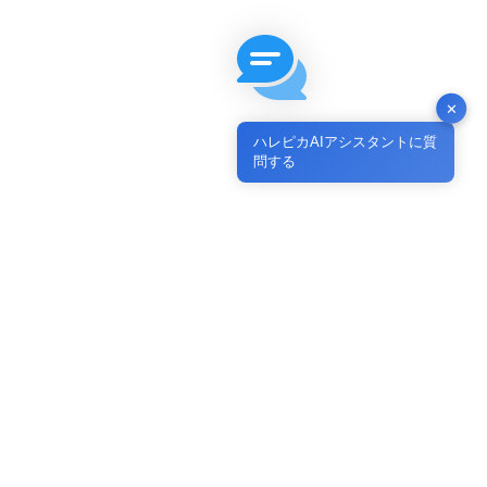
コ
ナ
ン
ビ
テ
ゲ
ン
ー
ツ
シ
TEL
050-1808-5982
✕
へ
ョ
受付時間 9:00 - 18:00
ス
ン
ハレピカAIアシスタントに質
WEB予約なら24時間受付・最短3分
キ
に
問する
ッ
移
MENUはこちら
プ
動