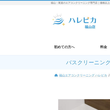
コ
ナ
福山・尾道のエアコンクリーニング専門店｜価格以上
ン
ビ
テ
ゲ
ン
ー
ツ
シ
へ
ョ
ス
ン
キ
に
ッ
移
初めての方へ
料金
プ
動
バスクリーニン
福山エアコンクリーニング ハレピカ